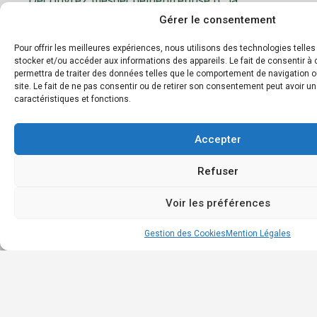
Accu
plateforme dédiée à la gestion et au tri des
Gérer le consentement
Géné
déchets d’entreprise. Notre mission est de
faciliter le recyclage et d’encourager les
Les
Pour offrir les meilleures expériences, nous utilisons des technologies telle
pratiques éco-responsables en entreprise.
stocker et/ou accéder aux informations des appareils. Le fait de consentir 
déc
permettra de traiter des données telles que le comportement de navigation o
et m
site. Le fait de ne pas consentir ou de retirer son consentement peut avoir un
Boit
caractéristiques et fonctions.
à
outil
Accepter
Annu
des
Refuser
entr
Cont
Voir les préférences
Gestion des Cookies
Mention Légales