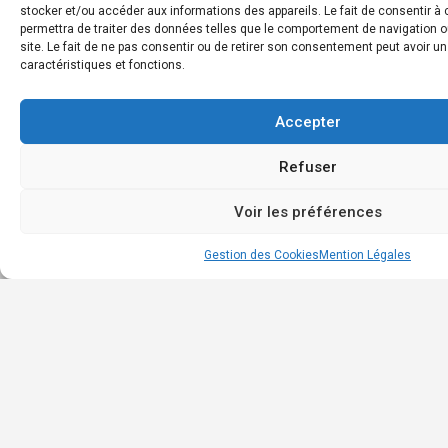
stocker et/ou accéder aux informations des appareils. Le fait de consentir 
Boit
permettra de traiter des données telles que le comportement de navigation o
à
site. Le fait de ne pas consentir ou de retirer son consentement peut avoir un
caractéristiques et fonctions.
outil
Annu
des
Accepter
entr
Refuser
Cont
Voir les préférences
Map view
Gestion des Cookies
Mention Légales