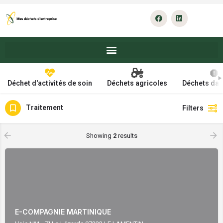
Déchet d'activités de soin
Déchets agricoles
Déchets da
Traitement
Filters
Showing
2
results
E-COMPAGNIE MARTINIQUE
Voie N°1 - ZI La Lézarde 97232 LE LAMENTIN