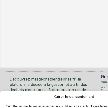
Mentions Légales
Utilisation des Cookies
Gén
Découvrez mesdechetdentreprise.fr, la
Accu
plateforme dédiée à la gestion et au tri des
Géné
déchets d’entreprise. Notre mission est de
faciliter le recyclage et d’encourager les
Gérer le consentement
Les
pratiques éco-responsables en entreprise.
déc
Pour offrir les meilleures expériences, nous utilisons des technologies telle
et m