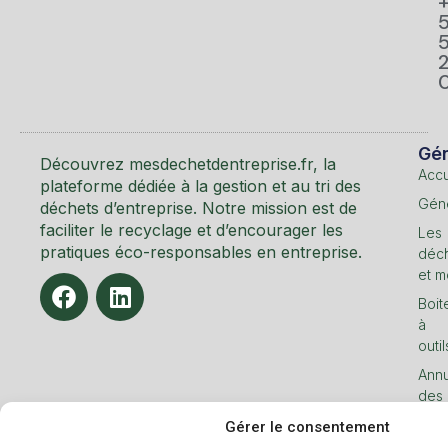
Gén
Découvrez mesdechetdentreprise.fr, la
Accu
plateforme dédiée à la gestion et au tri des
Géné
déchets d’entreprise. Notre mission est de
faciliter le recyclage et d’encourager les
Les
pratiques éco-responsables en entreprise.
déc
et m
Boit
à
outil
Annu
des
entr
Gérer le consentement
Cont