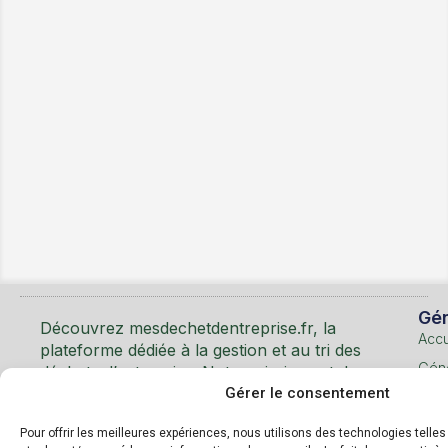
Mentions Légales
Utilisation des Cookies
Gén
Découvrez mesdechetdentreprise.fr, la
Accu
plateforme dédiée à la gestion et au tri des
Géné
déchets d’entreprise. Notre mission est de
faciliter le recyclage et d’encourager les
Gérer le consentement
Les
pratiques éco-responsables en entreprise.
déc
Pour offrir les meilleures expériences, nous utilisons des technologies telle
et m