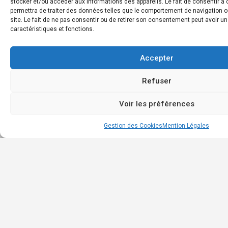
stocker et/ou accéder aux informations des appareils. Le fait de consentir 
Boit
permettra de traiter des données telles que le comportement de navigation o
à
site. Le fait de ne pas consentir ou de retirer son consentement peut avoir un
caractéristiques et fonctions.
outil
Annu
des
Accepter
entr
Refuser
Cont
Voir les préférences
Map view
Gestion des Cookies
Mention Légales