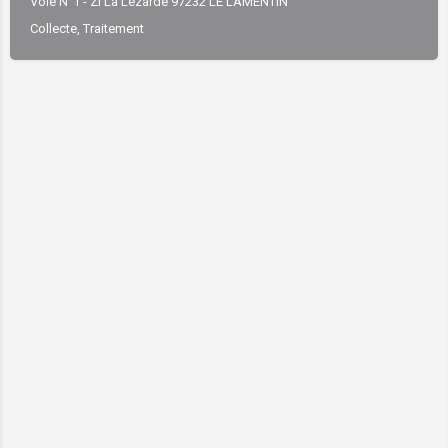
Voie N°1 - ZI La Lézarde 97232 LE LAMENTIN
Collecte, Traitement