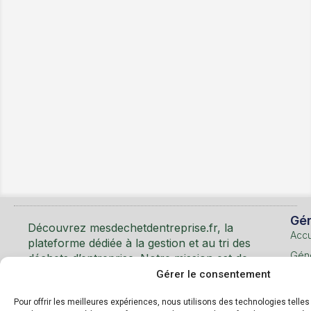
Mentions Légales
Utilisation des Cookies
Gén
Découvrez mesdechetdentreprise.fr, la
Accu
plateforme dédiée à la gestion et au tri des
Géné
déchets d’entreprise. Notre mission est de
faciliter le recyclage et d’encourager les
Gérer le consentement
Les
pratiques éco-responsables en entreprise.
déc
Pour offrir les meilleures expériences, nous utilisons des technologies telle
et m