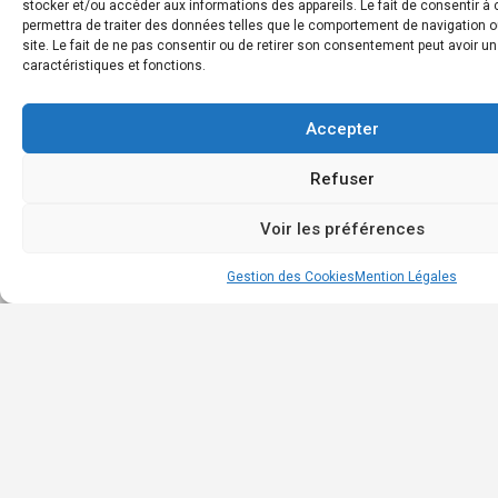
stocker et/ou accéder aux informations des appareils. Le fait de consentir 
Boit
permettra de traiter des données telles que le comportement de navigation o
à
site. Le fait de ne pas consentir ou de retirer son consentement peut avoir un
caractéristiques et fonctions.
outil
Annu
des
Accepter
entr
Refuser
Cont
Voir les préférences
Map view
Gestion des Cookies
Mention Légales