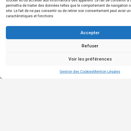
stocker et/ou accéder aux informations des appareils. Le fait de consentir 
permettra de traiter des données telles que le comportement de navigation o
Annu
site. Le fait de ne pas consentir ou de retirer son consentement peut avoir un
des
caractéristiques et fonctions.
entr
Cont
Accepter
Refuser
Voir les préférences
Gestion des Cookies
Mention Légales
©
2026
CCI Martinique - Design by
Revonum