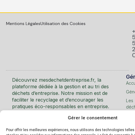
Mentions Légales
Utilisation des Cookies
Gén
Découvrez mesdechetdentreprise.fr, la
Accu
plateforme dédiée à la gestion et au tri des
Géné
déchets d’entreprise. Notre mission est de
faciliter le recyclage et d’encourager les
Les
pratiques éco-responsables en entreprise.
déc
et m
Gérer le consentement
Boit
à
Pour offrir les meilleures expériences, nous utilisons des technologies telle
outil