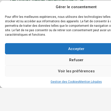
Accu
plateforme dédiée à la gestion et au tri des
Gérer le consentement
Géné
déchets d’entreprise. Notre mission est de
faciliter le recyclage et d’encourager les
Les
Pour offrir les meilleures expériences, nous utilisons des technologies telle
pratiques éco-responsables en entreprise.
stocker et/ou accéder aux informations des appareils. Le fait de consentir 
déc
permettra de traiter des données telles que le comportement de navigation o
et m
site. Le fait de ne pas consentir ou de retirer son consentement peut avoir un
Boit
caractéristiques et fonctions.
à
outil
Accepter
Annu
des
Refuser
entr
Cont
Voir les préférences
Gestion des Cookies
Mention Légales