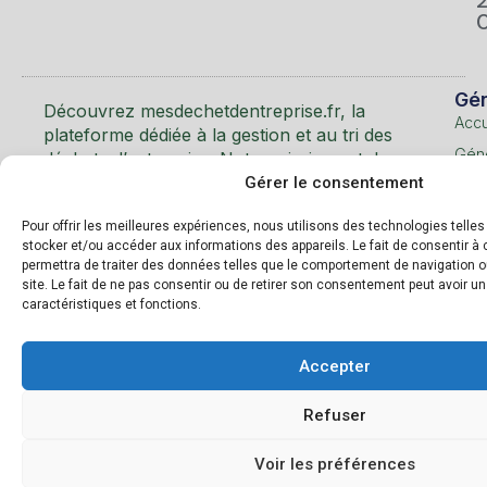
Gén
Découvrez mesdechetdentreprise.fr, la
Accu
plateforme dédiée à la gestion et au tri des
Géné
déchets d’entreprise. Notre mission est de
faciliter le recyclage et d’encourager les
Gérer le consentement
Les
pratiques éco-responsables en entreprise.
déc
Pour offrir les meilleures expériences, nous utilisons des technologies telle
et m
stocker et/ou accéder aux informations des appareils. Le fait de consentir 
Boit
permettra de traiter des données telles que le comportement de navigation o
à
site. Le fait de ne pas consentir ou de retirer son consentement peut avoir un
caractéristiques et fonctions.
outil
Annu
des
Accepter
entr
Refuser
Cont
Voir les préférences