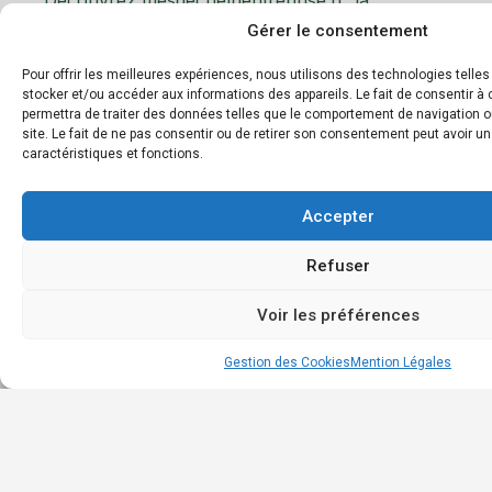
Accu
plateforme dédiée à la gestion et au tri des
Gérer le consentement
Géné
déchets d’entreprise. Notre mission est de
faciliter le recyclage et d’encourager les
Les
Pour offrir les meilleures expériences, nous utilisons des technologies telle
pratiques éco-responsables en entreprise.
stocker et/ou accéder aux informations des appareils. Le fait de consentir 
déc
permettra de traiter des données telles que le comportement de navigation o
et m
site. Le fait de ne pas consentir ou de retirer son consentement peut avoir un
Boit
caractéristiques et fonctions.
à
outil
Accepter
Annu
des
Refuser
entr
Cont
Voir les préférences
Gestion des Cookies
Mention Légales