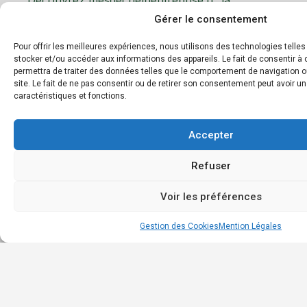
Accu
plateforme dédiée à la gestion et au tri des
Gérer le consentement
Géné
déchets d’entreprise. Notre mission est de
faciliter le recyclage et d’encourager les
Les
Pour offrir les meilleures expériences, nous utilisons des technologies telle
pratiques éco-responsables en entreprise.
stocker et/ou accéder aux informations des appareils. Le fait de consentir 
déc
permettra de traiter des données telles que le comportement de navigation o
et m
site. Le fait de ne pas consentir ou de retirer son consentement peut avoir un
Boit
caractéristiques et fonctions.
à
outil
Accepter
Annu
des
Refuser
entr
Cont
Voir les préférences
Gestion des Cookies
Mention Légales