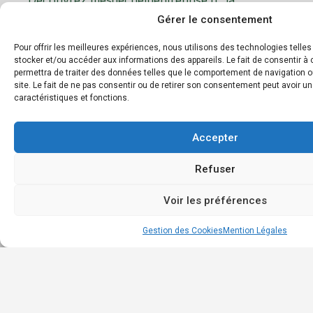
Accu
plateforme dédiée à la gestion et au tri des
Gérer le consentement
Géné
déchets d’entreprise. Notre mission est de
faciliter le recyclage et d’encourager les
Les
Pour offrir les meilleures expériences, nous utilisons des technologies telle
pratiques éco-responsables en entreprise.
stocker et/ou accéder aux informations des appareils. Le fait de consentir 
déc
permettra de traiter des données telles que le comportement de navigation o
et m
site. Le fait de ne pas consentir ou de retirer son consentement peut avoir un
Boit
caractéristiques et fonctions.
à
outil
Accepter
Annu
des
Refuser
entr
Cont
Voir les préférences
Gestion des Cookies
Mention Légales