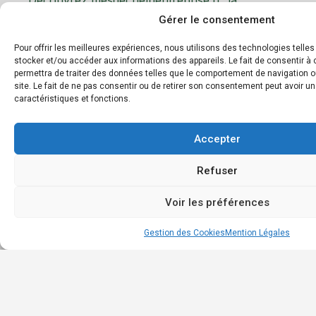
Accu
plateforme dédiée à la gestion et au tri des
Gérer le consentement
Géné
déchets d’entreprise. Notre mission est de
faciliter le recyclage et d’encourager les
Les
Pour offrir les meilleures expériences, nous utilisons des technologies telle
pratiques éco-responsables en entreprise.
stocker et/ou accéder aux informations des appareils. Le fait de consentir 
déc
permettra de traiter des données telles que le comportement de navigation o
et m
site. Le fait de ne pas consentir ou de retirer son consentement peut avoir un
Boit
caractéristiques et fonctions.
à
outil
Accepter
Annu
des
Refuser
entr
Cont
Voir les préférences
Gestion des Cookies
Mention Légales